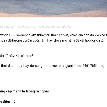
giá sâu nhằm kích cầu. Ảnh minh họa: Honda Việt Nam
hybrid HEV sẽ được giảm thuế tiêu thụ đặc biệt, khiến giá bán dự kiến có 
ngay để hưởng ưu đãi cuối năm hay chờ sang năm để kết hợp lợi ích từ
ấn đề này. Xin cảm ơn!
on-thoi-diem-nay-hay-de-sang-nam-moi-cho-giam-thue-2461765.html
)
nâng cấp mạnh từ trong ra ngoài
xe điện mới