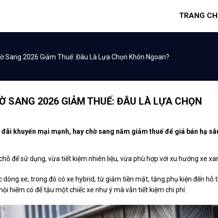
TRANG CH
hờ Sang 2026 Giảm Thuế: Đâu Là Lựa Chọn Khôn Ngoan?
Ờ SANG 2026 GIẢM THUẾ: ĐÂU LÀ LỰA CHỌN
u đãi khuyến mại mạnh, hay chờ sang năm giảm thuế để giá bán hạ sâ
chỗ để sử dụng, vừa tiết kiệm nhiên liệu, vừa phù hợp với xu hướng xe xa
dòng xe, trong đó có xe hybrid, từ giảm tiền mặt, tặng phụ kiện đến hỗ t
ơ hội hiếm có để tậu một chiếc xe như ý mà vẫn tiết kiệm chi phí.