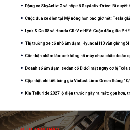
Động cơ SkyActiv-G và hộp số SkyActiv-Drive: Bí quyết
Cuộc đua xe điện tại Mỹ nóng hơn bao giờ hết: Tesla gi
Lynk & Co 08 và Honda CR-V e:HEV: Cuộc đấu giữa PHEV
Thị trường xe cỡ nhỏ ảm đạm, Hyundai i10 vẫn giữ ngôi 
Cẩn thận nhầm lẫn: xe không nổ máy chưa chắc do ắc q
Doanh số ảm đạm, sedan cỡ D đối mặt nguy cơ bị “xóa sổ
Cập nhật chi tiết bảng giá Vinfast Limo Green tháng 10
Kia Telluride 2027 lộ diện trước ngày ra mắt: gọn hơn, 
Ô TÔ DIỆM THẢO