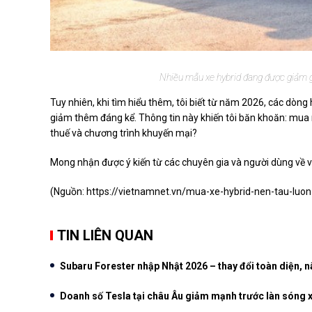
Nhiều mẫu xe hybrid đang được giảm 
Tuy nhiên, khi tìm hiểu thêm, tôi biết từ năm 2026, các dòng 
giảm thêm đáng kể. Thông tin này khiến tôi băn khoăn: mua 
thuế và chương trình khuyến mại?
Mong nhận được ý kiến từ các chuyên gia và người dùng về v
(Nguồn:
https://vietnamnet.vn/mua-xe-hybrid-nen-tau-lu
TIN LIÊN QUAN
Subaru Forester nhập Nhật 2026 – thay đổi toàn diện, 
Doanh số Tesla tại châu Âu giảm mạnh trước làn sóng 