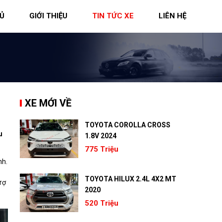
Ủ
GIỚI THIỆU
TIN TỨC XE
LIÊN HỆ
XE MỚI VỀ
TOYOTA COROLLA CROSS
u
1.8V 2024
775 Triệu
nh.
TOYOTA HILUX 2.4L 4X2 MT
rợ
2020
520 Triệu