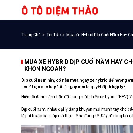
Trang Chủ
Tin Tức
Mua Xe Hybrid Dịp Cuối Năm Hay C
MUA XE HYBRID DỊP CUỐI NĂM HAY CH
KHÔN NGOAN?
Dịp cuối năm này, có nên mua ngay xe hybrid để hưởng ư
hơn? Liệu chờ hay “tậu” ngay mới là quyết định hợp lý?
Hiện tôi đang cân nhắc đổi sang một chiếc xe hybrid (HEV) 7 
Dịp cuối năm, nhiều đại lý đang khuyến mại mạnh tay cho các 
lệ phí trước bạ, giúp giá thực tế hạ đáng kể. Đây rõ ràng là c