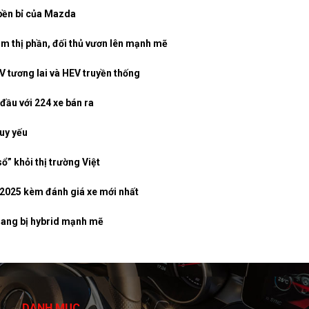
 bền bỉ của Mazda
ảm thị phần, đối thủ vươn lên mạnh mẽ
 tương lai và HEV truyền thống
đầu với 224 xe bán ra
uy yếu
” khỏi thị trường Việt
/2025 kèm đánh giá xe mới nhất
trang bị hybrid mạnh mẽ
DANH MỤC