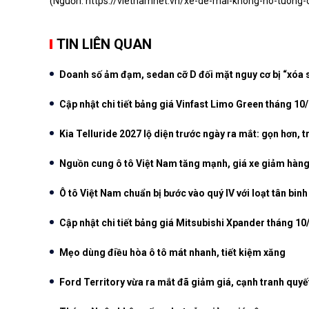
(Nguồn:
https://vietnamnet.vn/xe-de-mai-khong-no-tuong-
TIN LIÊN QUAN
Doanh số ảm đạm, sedan cỡ D đối mặt nguy cơ bị “xóa sổ
Cập nhật chi tiết bảng giá Vinfast Limo Green tháng 10
Kia Telluride 2027 lộ diện trước ngày ra mắt: gọn hơn, 
Nguồn cung ô tô Việt Nam tăng mạnh, giá xe giảm hàng
Ô tô Việt Nam chuẩn bị bước vào quý IV với loạt tân bin
Cập nhật chi tiết bảng giá Mitsubishi Xpander tháng 1
Mẹo dùng điều hòa ô tô mát nhanh, tiết kiệm xăng
Ford Territory vừa ra mắt đã giảm giá, cạnh tranh quyế