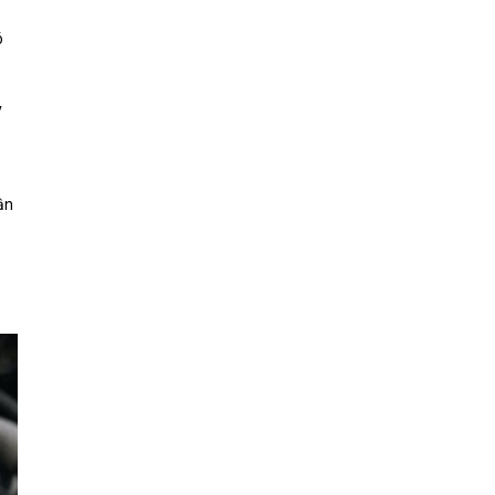
ó
y
ận