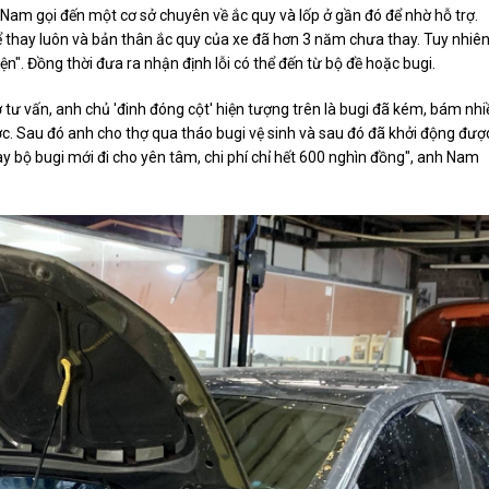
 Nam gọi đến một cơ sở chuyên về ắc quy và lốp ở gần đó để nhờ hỗ trợ.
thay luôn và bản thân ắc quy của xe đã hơn 3 năm chưa thay. Tuy nhiên
ện". Đồng thời đưa ra nhận định lỗi có thể đến từ bộ đề hoặc bugi.
ờ tư vấn, anh chủ 'đinh đóng cột' hiện tượng trên là bugi đã kém, bám nhi
. Sau đó anh cho thợ qua tháo bugi vệ sinh và sau đó đã khởi động đượ
ay bộ bugi mới đi cho yên tâm, chi phí chỉ hết 600 nghìn đồng", anh Nam