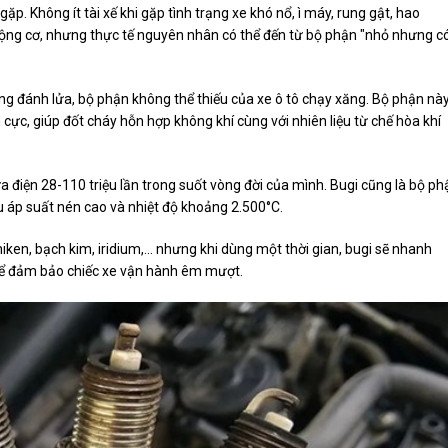
p. Không ít tài xế khi gặp tình trạng xe khó nổ, ì máy, rung gật, hao
 động cơ, nhưng thực tế nguyên nhân có thể đến từ bộ phận "nhỏ nhưng c
ống đánh lửa, bộ phận không thể thiếu của xe ô tô chạy xăng. Bộ phận nà
n cực, giúp đốt cháy hỗn hợp không khí cùng với nhiên liệu từ chế hòa khí
ửa điện 28-110 triệu lần trong suốt vòng đời của mình. Bugi cũng là bộ ph
hịu áp suất nén cao và nhiệt độ khoảng 2.500°C.
niken, bạch kim, iridium,... nhưng khi dùng một thời gian, bugi sẽ nhanh
 để đảm bảo chiếc xe vận hành êm mượt.