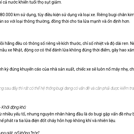
í cả nước khiến tuổi thọ sụt giảm.
0.000 km sử dụng, tùy điều kiện sử dụng và loại xe. Riêng bugi chân ki
ần so với loại thông thường, đồng thời cho tia lửa mạnh và ổn định hơn.
i hãng đều có thông số riêng về kích thước, chỉ số nhiệt và độ dài ren. N
 mẫu xe Nhật, động cơ có thể đánh lửa không đúng thời điểm, gây hao xăn
định kỳ đúng khuyến cáo của nhà sản xuất, chiếc xe sẽ luôn nổ máy nhẹ, c
g sau đây thì rất có thể hệ thống bugi đang có vấn đề và cần phải được kiểm tr
- Khởi động khó:
ừ nhiều yếu tố, nhưng nguyên nhân hàng đầu là do bugi gặp vấn đề như b
 phát ra tia lửa điện đốt cháy hỗn hợp không khí và nhiên liệu.
ng giật, nổ không "tròn":