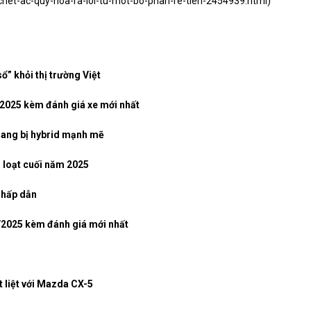
chet-ac-quy-hoa-ra-loi-tu-mot-bo-phan-re-tien-2454939.html
)
” khỏi thị trường Việt
/2025 kèm đánh giá xe mới nhất
trang bị hybrid mạnh mẽ
 loạt cuối năm 2025
h hấp dẫn
0/2025 kèm đánh giá mới nhất
t liệt với Mazda CX-5