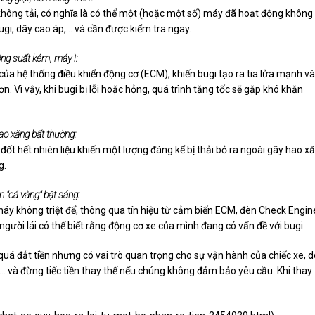
không tải, có nghĩa là có thể một (hoặc một số) máy đã hoạt động không
gi, dây cao áp,... và cần được kiểm tra ngay.
ông suất kém, máy ì:
 của hệ thống điều khiển động cơ (ECM), khiến bugi tạo ra tia lửa mạnh và
n. Vì vậy, khi bugi bị lỗi hoặc hỏng, quá trình tăng tốc sẽ gặp khó khăn
ao xăng bất thường:
ốt hết nhiên liệu khiến một lượng đáng kể bị thải bỏ ra ngoài gây hao x
g.
n "cá vàng" bật sáng:
cháy không triệt để, thông qua tín hiệu từ cảm biến ECM, đèn Check Engin
người lái có thể biết rằng động cơ xe của mình đang có vấn đề với bugi.
quá đắt tiền nhưng có vai trò quan trọng cho sự vận hành của chiếc xe, d
... và đừng tiếc tiền thay thế nếu chúng không đảm bảo yêu cầu. Khi thay