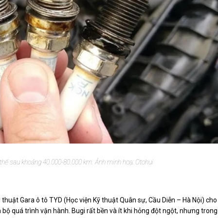
 thế sau khoảng 40.000-80.000 km. Ảnh minh hoạ: Otohui
thuật Gara ô tô TYD (Học viện Kỹ thuật Quân sự, Cầu Diễn – Hà Nội) cho
n bộ quá trình vận hành. Bugi rất bền và ít khi hỏng đột ngột, nhưng trong