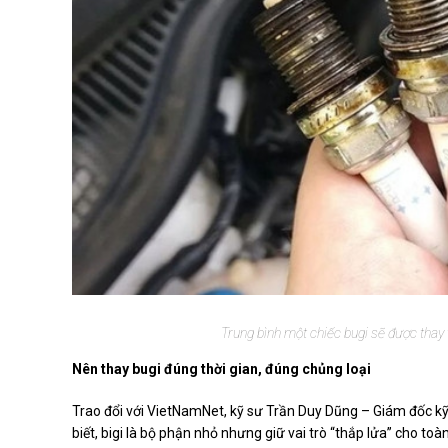
Trung bình một chiếc bugi sẽ được thay
Nên thay bugi đúng thời gian, đúng chủng loại
Trao đổi với VietNamNet, kỹ sư Trần Duy Dũng – Giám đốc kỹ 
biết, bigi là bộ phận nhỏ nhưng giữ vai trò “thắp lửa” cho toà