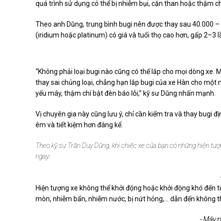
quá trình sử dụng có thể bị nhiễm bụi, cặn than hoặc thậm ch
Theo anh Dũng, trung bình bugi nên được thay sau 40.000 – 8
(iridium hoặc platinum) có giá và tuổi thọ cao hơn, gấp 2–3 l
“Không phải loại bugi nào cũng có thể lắp cho mọi dòng xe. Mỗ
thay sai chủng loại, chẳng hạn lắp bugi của xe Hàn cho một
yếu máy, thậm chí bật đèn báo lỗi,” kỹ sư Dũng nhấn mạnh.
Vị chuyên gia này cũng lưu ý, chỉ cần kiểm tra và thay bugi 
êm và tiết kiệm hơn đáng kể.
Theo kỹ sư Trần Duy Dũng, khi chiếc xe của bạn có những hiện tượn
ngay:
Hiện tượng xe không thể khởi động hoặc khởi động khó đến t
mòn, nhiễm bẩn, nhiễm nước, bị nứt hỏng,... dẫn đến không thể
- Máy ru