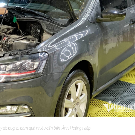
y do bugi bị bám quá nhiều cặn bẩn. Ảnh: Hoàng Hiệp