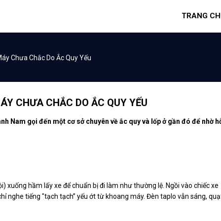
TRANG CH
Máy Chưa Chắc Do Ắc Quy Yếu
MÁY CHƯA CHẮC DO ẮC QUY YẾU
anh Nam gọi đến một cơ sở chuyên về ắc quy và lốp ở gần đó để nhờ h
 xuống hầm lấy xe để chuẩn bị đi làm như thường lệ. Ngồi vào chiếc xe
hỉ nghe tiếng "tạch tạch” yếu ớt từ khoang máy. Đèn taplo vẫn sáng, quạ