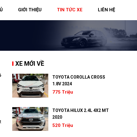
Ủ
GIỚI THIỆU
TIN TỨC XE
LIÊN HỆ
XE MỚI VỀ
ỗ
TOYOTA COROLLA CROSS
1.8V 2024
775 Triệu
TOYOTA HILUX 2.4L 4X2 MT
2020
t
520 Triệu