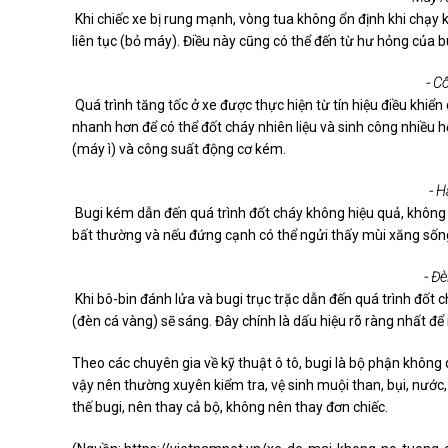
Khi chiếc xe bị rung mạnh, vòng tua không ổn định khi chạy 
liên tục (bỏ máy). Điều này cũng có thể đến từ hư hỏng của bu
- C
Quá trình tăng tốc ở xe được thực hiện từ tín hiệu điều khiển
nhanh hơn để có thể đốt cháy nhiên liệu và sinh công nhiều hơ
(máy ì) và công suất động cơ kém.
- H
Bugi kém dẫn đến quá trình đốt cháy không hiệu quả, không đ
bất thường và nếu đứng cạnh có thể ngửi thấy mùi xăng sốn
- Đè
Khi bô-bin đánh lửa và bugi trục trặc dẫn đến quá trình đốt 
(đèn cá vàng) sẽ sáng. Đây chính là dấu hiệu rõ ràng nhất để 
Theo các chuyên gia về kỹ thuật ô tô, bugi là bộ phận không 
vậy nên thường xuyên kiểm tra, vệ sinh muội than, bụi, nước,
thế bugi, nên thay cả bộ, không nên thay đơn chiếc.