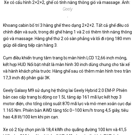
Xe có cấu hình 2+2+2, ghế có tính năng thông gió và massage. Ảnh:
Geely
.
Khoang cabin bố trí 3 hàng ghế theo dạng 2+2+2. Tất cả ghế đều có
chỉnh điện và sưởi, trong đó ghế hàng 1 và 2 có thêm tính năng thông
gió và massage. Hàng ghế thứ 2 có sàn phẳng và lối đi rộng 180 mm
giúp dễ dàng tiếp cận hàng 3.
Cụm điều khiển trung tâm trang bị màn hình LCD 12,66 inch mỏng,
kết hợp HUD. Nổi bật nhất là màn hình 30 inch dùng chung cho tài xế
và hành khách phía trước. Hàng ghế sau có thêm màn hình treo trần
17,3 inch độ phân giải 3K.
Geely Galaxy M9 sử dụng hệ thống lai Geely Hybrid 2.0 EM-P. Phiên
bản cao cấp trang bị động cơ 1.5L tăng áp 161 mã lực kết hợp 3
motor điện, cho tổng công suất 870 mã lực và mô-men xoắn cực đại
1.165 Nm. Phiên bản AWD tăng tốc 0–100 km/h trong 4,5 giây, tiêu
hao 4,8 lít/100 km khi pin cạn.
Xe có 2 tùy chọn pin là 18,4 kWh cho quãng đường 100 km và 41,5