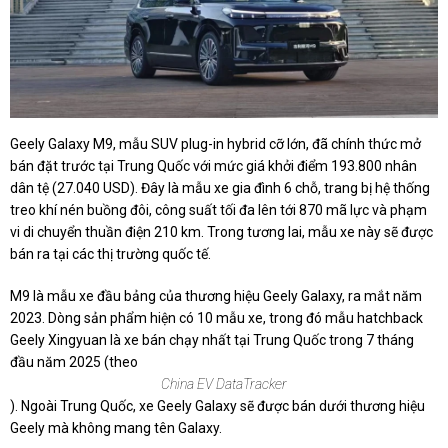
Geely Galaxy M9, mẫu SUV plug-in hybrid cỡ lớn, đã chính thức mở
bán đặt trước tại Trung Quốc với mức giá khởi điểm 193.800 nhân
dân tệ (
27.040 USD
). Đây là mẫu xe gia đình 6 chỗ, trang bị hệ thống
treo khí nén buồng đôi, công suất tối đa lên tới 870 mã lực và phạm
vi di chuyển thuần điện 210 km. Trong tương lai, mẫu xe này sẽ được
bán ra tại các thị trường quốc tế.
M9 là mẫu xe đầu bảng của thương hiệu Geely Galaxy, ra mắt năm
2023. Dòng sản phẩm hiện có 10 mẫu xe, trong đó mẫu hatchback
Geely Xingyuan là xe bán chạy nhất tại Trung Quốc trong 7 tháng
đầu năm 2025 (theo
China EV DataTracker
). Ngoài Trung Quốc, xe Geely Galaxy sẽ được bán dưới thương hiệu
Geely mà không mang tên Galaxy.