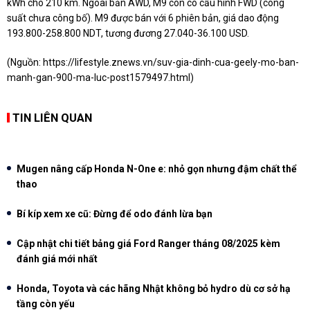
kWh cho 210 km. Ngoài bản AWD, M9 còn có cấu hình FWD (công
suất chưa công bố). M9 được bán với 6 phiên bản, giá dao động
193.800-258.800 NDT, tương đương 27.040-
36.100 USD
.
(Nguồn:
https://lifestyle.znews.vn/suv-gia-dinh-cua-geely-mo-ban-
manh-gan-900-ma-luc-post1579497.html
)
TIN LIÊN QUAN
Mugen nâng cấp Honda N-One e: nhỏ gọn nhưng đậm chất thể
thao
Bí kíp xem xe cũ: Đừng để odo đánh lừa bạn
Cập nhật chi tiết bảng giá Ford Ranger tháng 08/2025 kèm
đánh giá mới nhất
Honda, Toyota và các hãng Nhật không bỏ hydro dù cơ sở hạ
tầng còn yếu