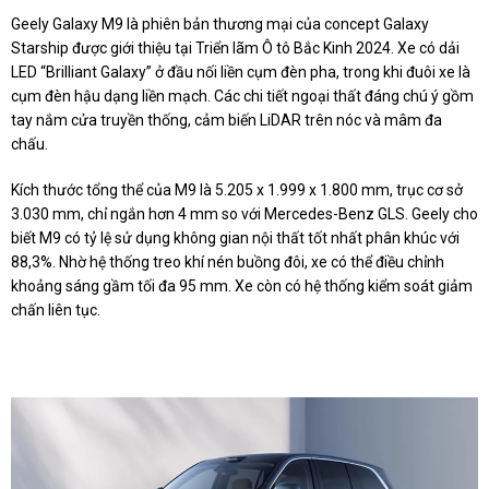
Geely Galaxy M9 là phiên bản thương mại của concept Galaxy
Starship được giới thiệu tại Triển lãm Ô tô Bắc Kinh 2024. Xe có dải
LED “Brilliant Galaxy” ở đầu nối liền cụm đèn pha, trong khi đuôi xe là
cụm đèn hậu dạng liền mạch. Các chi tiết ngoại thất đáng chú ý gồm
tay nắm cửa truyền thống, cảm biến LiDAR trên nóc và mâm đa
chấu.
Kích thước tổng thể của M9 là 5.205 x 1.999 x 1.800 mm, trục cơ sở
3.030 mm, chỉ ngắn hơn 4 mm so với Mercedes-Benz GLS. Geely cho
biết M9 có tỷ lệ sử dụng không gian nội thất tốt nhất phân khúc với
88,3%. Nhờ hệ thống treo khí nén buồng đôi, xe có thể điều chỉnh
khoảng sáng gầm tối đa 95 mm. Xe còn có hệ thống kiểm soát giảm
chấn liên tục.