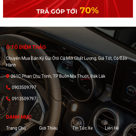
Ô TÔ DIỆM THẢO
Chuyên Mua Bán Ký Gửi Ôtô Cũ Mới Chất Lượng, Giá Tốt, Có Bảo
Hành
261C Phan Chu Trinh, TP Buôn Ma Thuột, Đăk Lăk
0903509797
0913509797
DANH MỤC
Trang Chủ
Giới Thiệu
Tin Tức Xe
Liên Hệ