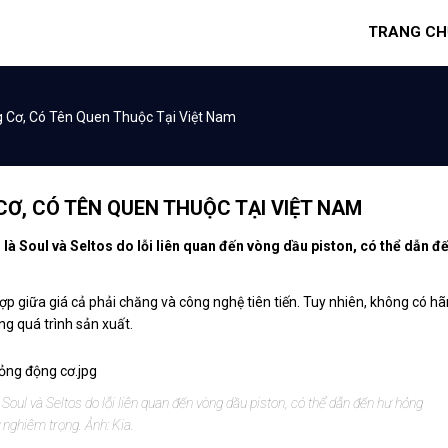
TRANG CH
g Cơ, Có Tên Quen Thuộc Tại Việt Nam
 CƠ, CÓ TÊN QUEN THUỘC TẠI VIỆT NAM
 là Soul và Seltos do lỗi liên quan đến vòng dầu piston, có thể dẫn đ
p giữa giá cả phải chăng và công nghệ tiên tiến. Tuy nhiên, không có h
ong quá trình sản xuất.
Soul và Seltos do lỗi liên quan đến vòng dầu piston, có thể dẫn đến hư hỏng
 nghiêm trọng. Ảnh: Kia.