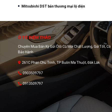
Mitsubishi DST bản thương mại lộ diện
Ô TÔ DIỆM THẢO
Chuyên Mua Bán Ký Gửi Ôtô Cũ Mới Chất Lượng, Giá Tốt, Có
Bảo Hành
261C Phan Chu Trinh, TP Buôn Ma Thuột, Đăk Lăk
0903509797
0913509797