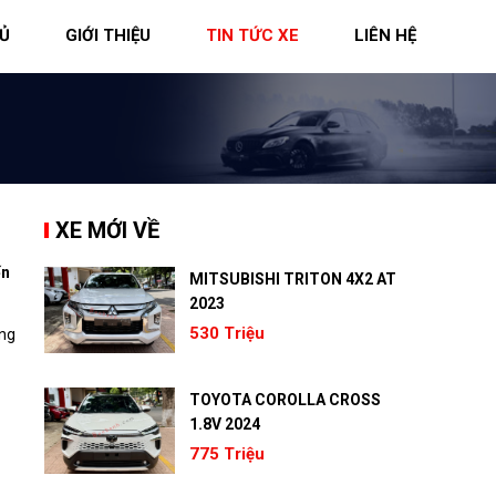
Ủ
GIỚI THIỆU
TIN TỨC XE
LIÊN HỆ
XE MỚI VỀ
ến
MITSUBISHI TRITON 4X2 AT
2023
530 Triệu
ãng
TOYOTA COROLLA CROSS
1.8V 2024
775 Triệu