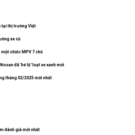
ại thị trường Việt
rường xe cũ
à một chiếc MPV 7 chỗ
issan đã 'hé lộ' loạt xe xanh mới
ụng tháng 02/2025 mới nhất
èm đánh giá mới nhất