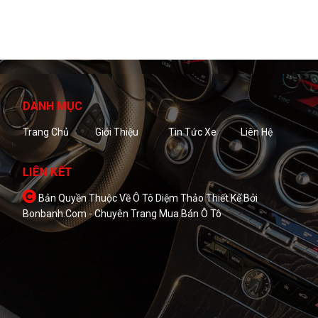
DANH MỤC
Trang Chủ
Giới Thiệu
Tin Tức Xe
Liên Hệ
LIÊN KẾT
Bản Quyền Thuộc Về Ô Tô Diệm Thảo
Thiết Kế Bởi
Bonbanh.com - Chuyên Trang Mua Bán Ô Tô