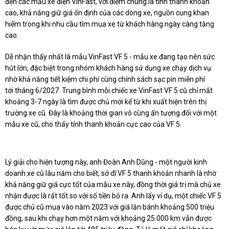
đến các mẫu xe điện VinFast, với điểm chung là
tính thanh khoản
cao
,
khả năng giữ giá ổn định của các dòng xe
, nguồn cung khan
hiếm trong khi nhu cầu tìm mua xe từ khách hàng
ngày càng
tăng
cao
.
Dễ nhận thấy nhất là
mẫu
VinFast VF 5 -
mẫu xe đang tạo nên sức
hút lớn, đặc biệt trong nhóm khách hàng sử dụng xe chạy dịch vụ
nhờ khả năng tiết kiệm chi phí cùng
chính sách sạc pin miễn phí
tới
tháng 6/2027.
Trung bình mỗi chiếc xe VinFast VF 5 cũ chỉ mất
khoảng
3
-
7
ngày là tìm được chủ mới kể từ khi xuất hiện trên thị
trường xe cũ. Đây là
khoảng thời gian vô cùng ấn tượng
đối với một
mẫu
xe cũ
, cho thấy tính thanh khoản cực cao của VF 5
.
Lý giải cho hiện tượng này, anh Đoàn Anh Dũng - một người kinh
doanh xe cũ lâu năm cho biết, sở dĩ VF 5 thanh khoản nhanh là
nhờ
khả năng giữ giá cực tốt
của mẫu xe này, đồng thời giá trị mà chủ xe
nhận được là rất tốt so với số tiền bỏ ra
.
Anh lấy ví dụ, m
ột chiếc VF 5
được
chủ cũ
mua vào năm 2023 với giá lăn bánh khoảng 500 triệu
đồng, sau khi chạy
hơn một năm với
khoảng 25.000 km vẫn
được