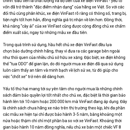
chính.
Đầu tiên là chất lượng và độ bền
của xe điện VinFast
-
yếu tố
vốn đã trở thành “đặc điểm nhận dạng” của hãng xe Việt. So với các
đối thủ cùng phân khúc, xe điện VinFast rõ ràng có thông số, trang bị,
tiện nghi tốt hơn hẳn, đồng nghĩa giá trị nhận về lớn hơn. Đồng thời,
khả năng “cày ải” của xe VinFast cũng được cộng đồng chủ xe chấm
điểm xuất sắc, ngay từ những mẫu xe đầu tiên.
Trong quá trình sử dụng,
hầu hết
chủ xe điện VinFast đều lựa
chọn
bảo dưỡng chính hãng
, thay vì
đưa ra các
garage bên ngoài
như
thói quen của nhiều chủ sở hữu
xe xăng.
Đặc biệt, xe điện không
thể “tua ODO” để gian lận, do đó
người mua
xe điện đã qua sử dụng
luôn cảm
thấy
an tâm và minh bạch về lịch sử xe
, từ đó
giúp cho
việc
“
chốt xe
”
trở nên dễ dàng hơn
.
Yếu tố thứ hai mang tới sự yên tâm cho người mua là những chính
sách đảm bảo quyền lợi tốt nhất cho chủ xe, đặc biệt là thời gian bảo
hành lên tới 10 năm
hoặc
200.000 km
mà VinFast đang áp dụng
. Đây
là chính sách chưa hãng xe nào trên thị trường theo kịp
, khi đ
a phần
các mẫu xe hiện tại chỉ được bảo hành 3-5 năm, bằng khoảng
một
nửa hoặc thậm chí chỉ một phần ba
so với xe VinFast. Khoảng thời
gian
bảo hành
10 năm đồng nghĩa, nếu chủ xe bán một chiếc VF 8