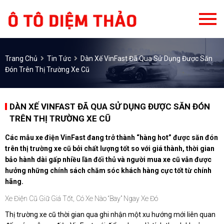
Trang Chủ
Tin Tức
Dàn Xế VinFast Đã Qua Sử Dụng Được Săn
Đón Trên Thị Trường Xe Cũ
DÀN XẾ VINFAST ĐÃ QUA SỬ DỤNG ĐƯỢC SĂN ĐÓN
TRÊN THỊ TRƯỜNG XE CŨ
Các mẫu xe điện VinFast đang trở thành “hàng hot” được săn đón
trên thị trường xe cũ bởi chất lượng tốt so với giá thành, thời gian
bảo hành dài gấp nhiều lần đối thủ và người mua xe cũ vẫn được
hưởng những chính sách chăm sóc khách hàng cực tốt từ chính
hãng.
Xe
Điện Cũ Giữ Giá Tốt,
Có Xe Nào “bay” Ngay Xe Đó
Thị trường xe cũ thời gian qua ghi nhận một xu hướng mới liên quan