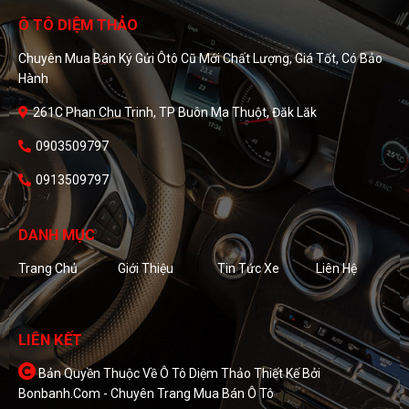
Ô TÔ DIỆM THẢO
Chuyên Mua Bán Ký Gửi Ôtô Cũ Mới Chất Lượng, Giá Tốt, Có Bảo
Hành
261C Phan Chu Trinh, TP Buôn Ma Thuột, Đăk Lăk
0903509797
0913509797
DANH MỤC
Trang Chủ
Giới Thiệu
Tin Tức Xe
Liên Hệ
LIÊN KẾT
Bản Quyền Thuộc Về Ô Tô Diệm Thảo
Thiết Kế Bởi
Bonbanh.com - Chuyên Trang Mua Bán Ô Tô