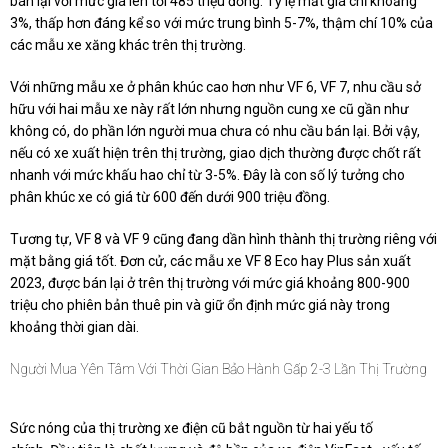
bán lại với
mức giá lên tới 485 triệu đồng. Tỷ lệ mất giá chỉ khoảng
3%, thấp hơn đáng kể so với mức trung bình 5-7%, thậm chí 10% của
các mẫu xe
xăng
khác trên thị trường.
Với những mẫu xe ở phân khúc cao hơn như VF 6, VF 7, nhu cầu sở
hữu với hai mẫu xe này rất lớn nhưng nguồn cung xe cũ gần như
không có, do phần lớn người mua chưa có nhu cầu bán lại. Bởi vậy,
nếu có xe xuất hiện trên thị trường, giao dịch thường được chốt rất
nhanh với mức khấu hao chỉ từ 3-5%. Đây là con số lý tưởng cho
phân khúc xe có giá từ 600 đến dưới 900 triệu đồng.
Tương tự, VF 8 và VF 9 cũng đang dần hình thành thị trường riêng với
mặt bằng giá tốt.
Đơn
cử,
các mẫu xe VF 8 Eco hay Plus sản xuất
2023, được bán lại ở trên thị trường với mức giá khoảng 800
-
900
triệu cho phiên bản thuê pin và giữ ổn định mức giá này trong
khoảng thời gian dài
.
Người Mua Yên Tâm Với Thời Gian Bảo Hành Gấp 2-3 Lần Thị Trường
Sức nóng của thị trường xe điện cũ bắt nguồn từ hai yếu tố