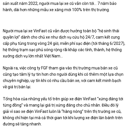
sản xuất năm 2022, người mua lại
xe cũ
vẫn còn tới… 7 năm bảo
hành, dài hơn những mẫu xe
xăng
mới 100% trên thị trường.
N
gười mua lại
xe VinFast cũ
vẫn
được
hưởng toàn bộ “hệ sinh thái
quyền lợi” dành cho chủ xe như dịch vụ cứu hộ 24/7, cam kết cung
cấp phụ tùng trong vòng 24 giờ, miễn phí sạc điện (tới tháng 6/2027),
hệ thống trạm sạc phủ sóng rộng rãi khắp các tỉnh, thành, hệ thống
xưởng dịch vụ lớn nhất Việt Nam…
Ngoài ra, việc
công ty
FGF tham gia vào thị trường mua bán xe cũ
cũng tạo tâm lý tự tin hơn cho người dùng khi có thêm một lựa chọn
chuyên nghiệp, uy tín khi có nhu cầu bán xe
, với cam kết minh bạch
về giá trị bán lại
.
Tổng hòa của những yếu tố trên giúp xe điện VinFast “xứng đáng tới
từng đồng” và mang lại giá trị xứng đáng cho chủ nh
â
n.
Điều đó lý
giải
vì sao xe điện VinFast luôn là “hàng nóng” trên thị trường
xe cũ
,
không chỉ hiện tại mà cả thời gian tới khi lượng xe điện lăn bánh trên
đường sẽ tăng nhanh.