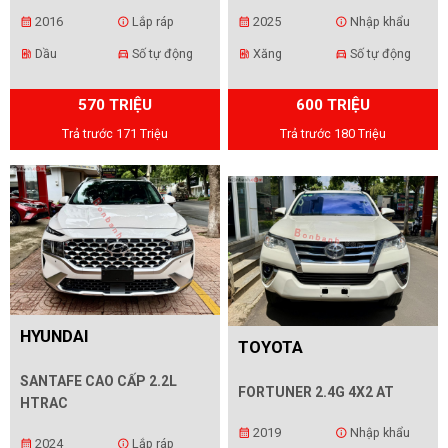
2016
Lắp ráp
2025
Nhập khẩu
calendar_month
info
calendar_month
info
Dầu
Số tự động
Xăng
Số tự động
ev_station
directions_car
ev_station
directions_car
570 TRIỆU
600 TRIỆU
Trả trước 171 Triệu
Trả trước 180 Triệu
HYUNDAI
TOYOTA
SANTAFE CAO CẤP 2.2L
FORTUNER 2.4G 4X2 AT
HTRAC
2019
Nhập khẩu
calendar_month
info
2024
Lắp ráp
calendar_month
info