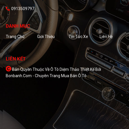
0913509797
DANH MỤC
Trang Chủ
Giới Thiệu
Tin Tức Xe
Liên Hệ
LIÊN KẾT
Bản Quyền Thuộc Về Ô Tô Diệm Thảo
Thiết Kế Bởi
Bonbanh.com - Chuyên Trang Mua Bán Ô Tô