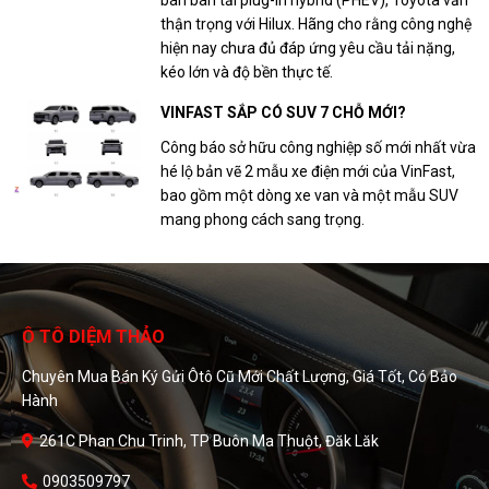
bán bán tải plug-in hybrid (PHEV), Toyota vẫn
thận trọng với Hilux. Hãng cho rằng công nghệ
hiện nay chưa đủ đáp ứng yêu cầu tải nặng,
kéo lớn và độ bền thực tế.
VINFAST SẮP CÓ SUV 7 CHỖ MỚI?
Công báo sở hữu công nghiệp số mới nhất vừa
hé lộ bản vẽ 2 mẫu xe điện mới của VinFast,
bao gồm một dòng xe van và một mẫu SUV
mang phong cách sang trọng.
Ô TÔ DIỆM THẢO
Chuyên Mua Bán Ký Gửi Ôtô Cũ Mới Chất Lượng, Giá Tốt, Có Bảo
Hành
261C Phan Chu Trinh, TP Buôn Ma Thuột, Đăk Lăk
0903509797