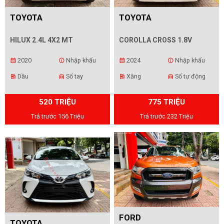
TOYOTA
TOYOTA
HILUX 2.4L 4X2 MT
COROLLA CROSS 1.8V
2020
Nhập khẩu
2024
Nhập khẩu
calendar_month
info
calendar_month
info
Dầu
Số tay
Xăng
Số tự động
ev_station
directions_car
ev_station
directions_car
520 TRIỆU
775 TRIỆU
Trả trước 156 Triệu
Trả trước 232 Triệu
FORD
TOYOTA