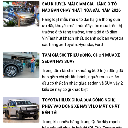
SAU KHUYẾN MÃI GIẢM GIÁ, HÃNG Ô TÔ
NÀO BÁN CHẠY NHẤT NỬA ĐẦU NĂM 2026
Hàng loạt mẫu mã ô tô đại hạ giá thông qua
ưu đãi, khuyến mãi thúc đẩy sức mua trên thị
trường ô tô tăng trưởng, trong đó ô tô điện
VinFast hút khách nhất, doanh số bán vượt xa
các hãng xe Toyota, Hyundai, Ford…
TẦM GIÁ 500 TRIỆU ĐỒNG, CHỌN MUA XE
SEDAN HAY SUV?
Trong tầm tài chính khoảng 500 triệu đồng đã
bao gồm chi phí lăn bánh, người mua xe lần
đầu có thể cân nhắc giữa sedan và SUV, vậy 2
kiểu xe này có gì khác biệt.
TOYOTA HILUX CHƯA ĐƯA CÔNG NGHỆ
PHEV VÀO DÒNG XE NÀY VÌ LO MẤT CHẤT
BÁN TẢI
Trong khi nhiều hãng Trung Quốc đẩy mạnh