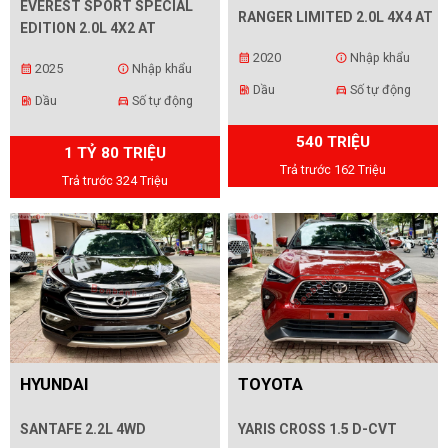
EVEREST SPORT SPECIAL
RANGER LIMITED 2.0L 4X4 AT
EDITION 2.0L 4X2 AT
2020
Nhập khẩu
calendar_month
info
2025
Nhập khẩu
calendar_month
info
Dầu
Số tự động
ev_station
directions_car
Dầu
Số tự động
ev_station
directions_car
540 TRIỆU
1 TỶ 80 TRIỆU
Trả trước 162 Triệu
Trả trước 324 Triệu
HYUNDAI
TOYOTA
SANTAFE 2.2L 4WD
YARIS CROSS 1.5 D-CVT