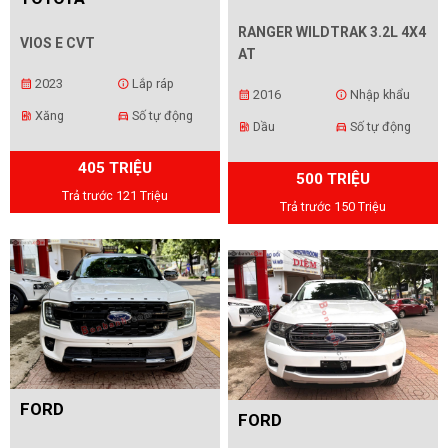
RANGER WILDTRAK 3.2L 4X4
VIOS E CVT
AT
2023
Lắp ráp
calendar_month
info
2016
Nhập khẩu
calendar_month
info
Xăng
Số tự động
ev_station
directions_car
Dầu
Số tự động
ev_station
directions_car
405 TRIỆU
500 TRIỆU
Trả trước 121 Triệu
Trả trước 150 Triệu
FORD
FORD