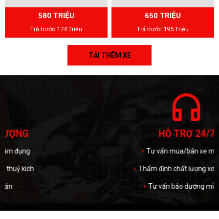
580 TRIỆU
650 TRIỆU
Trả trước 174 Triệu
Trả trước 195 Triệu
TẢI THÊM XE
headphones
HỖ TRỢ 24/7
Tư vấn mua/bán xe miễn phí
arrow_right
Thẩm định chất lượng xe miễn phí
arrow_right
Tư vấn bảo dưỡng miễn phí
arrow_right