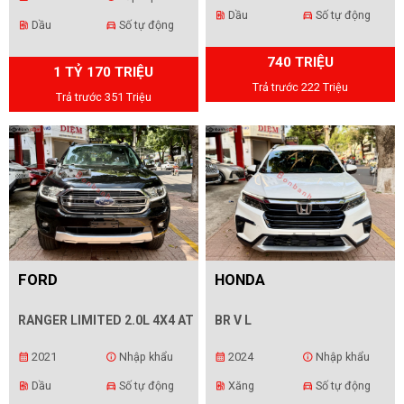
Dầu
Số tự động
ev_station
directions_car
Dầu
Số tự động
ev_station
directions_car
740 TRIỆU
1 TỶ 170 TRIỆU
Trả trước 222 Triệu
Trả trước 351 Triệu
FORD
HONDA
RANGER LIMITED 2.0L 4X4 AT
BR V L
2021
Nhập khẩu
2024
Nhập khẩu
calendar_month
info
calendar_month
info
Dầu
Số tự động
Xăng
Số tự động
ev_station
directions_car
ev_station
directions_car